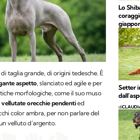
Lo Shib
coraggi
giappo
di taglia grande, di origini tedesche. È
gante aspetto
, slanciato ed agile e per
Setter 
istiche morfologiche, come il suo muso
dall’as
a
vellutate orecchie pendenti
ed
di
CLAUDI
occhi color ambra, per non parlare del
un velluto d’argento.