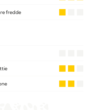
1
ure fredde
0
2
ttie
2
ione