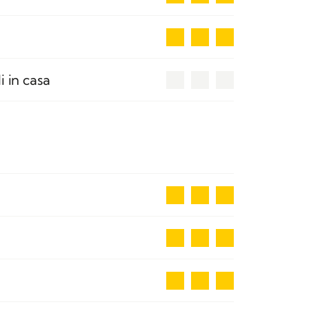
3
0
i in casa
3
3
3