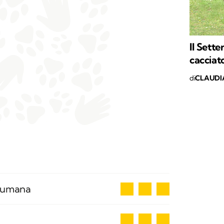
Il Sett
cacciat
di
CLAUDI
3
a umana
3