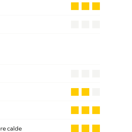
3
0
0
2
3
3
re calde