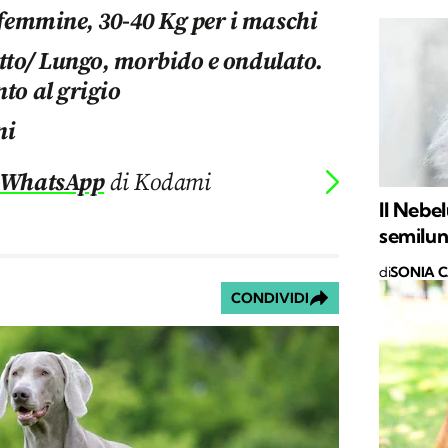
 femmine, 30-40 Kg per i maschi
fitto/ Lungo, morbido e ondulato.
nto al grigio
ni
 WhatsApp
di Kodami
Il Nebel
semilu
di
SONIA 
CONDIVIDI