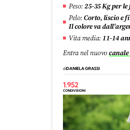
Peso:
25-35 Kg per le
Pelo:
Corto, liscio e 
Il colore va dall'arge
Vita media:
11-14 an
Entra nel nuovo
canale
di
DANIELA GRASSI
1.952
CONDIVISIONI