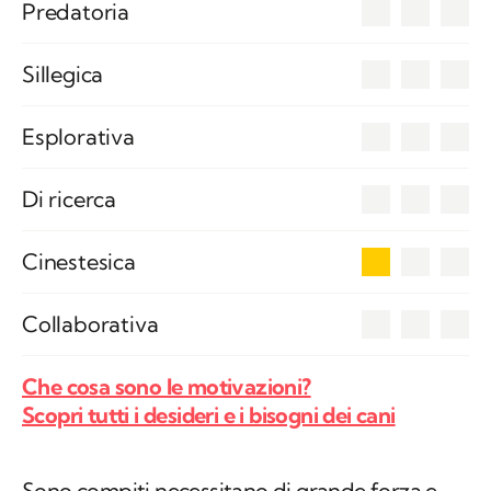
0
Predatoria
0
Sillegica
0
Esplorativa
0
Di ricerca
1
Cinestesica
0
Collaborativa
Che cosa sono le motivazioni?
Scopri tutti i desideri e i bisogni dei cani
Sono compiti necessitano di grande forza e