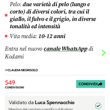
Pelo:
due varietà di pelo (lungo e
corto) di diversi colori, tra cui il
giallo, il fulvo e il grigio, in diverse
tonalità ed intensità
Vita media:
10-12 anni
Entra nel nuovo
canale WhatsApp
di
Kodami
di
CLAUDIA NEGRISOLO
549
CONDIVIDI
CONDIVISIONI
Validato da
Luca Spennacchio
Membro del comitato scientifico di Kodami