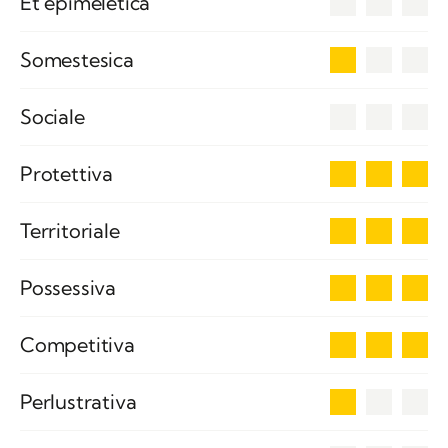
Et epimeletica
1
Somestesica
0
Sociale
3
Protettiva
3
Territoriale
3
Possessiva
3
Competitiva
1
Perlustrativa