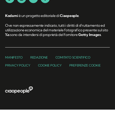
Kodami
è un progetto editoriale di
Ciaopeople
.
Ove non espressamente indicato, tutti i diritti di sfruttamento ed
utilizzazione economica del materiale fotografico presente sul sito
%s
sono da intendersi di proprietà del fornitore
Getty Images
.
MANIFESTO
REDAZIONE
COMITATO SCIENTIFICO
PRIVACY POLICY
COOKIE POLICY
PREFERENZE COOKIE