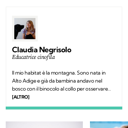
Claudia Negrisolo
Educatrice cinofila
Il mio habitat è la montagna. Sono nata in
Alto Adige e già da bambina andavo nel
bosco con il binocolo al collo per osservare
silenziosamente i comportamenti degli
[ALTRO]
animali selvatici. Ho vissuto tra le montagne
della Svizzera, in Spagna e sulle Alpi Bavaresi,
poi ho studiato etologia, sono diventata