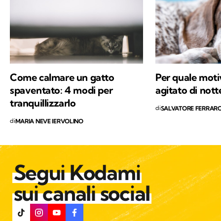
educatrice cinofila e ho trovato il mio posto in
Trentino, sulle Dolomiti di Brenta. Ora scrivo
di animali selvatici e domestici che vivono più
o meno vicini agli esseri umani, con la
speranza di sensibilizzare alla tutela di ogni
vita che abita questo Pianeta.
Come calmare un gatto
Per quale motiv
spaventato: 4 modi per
agitato di nott
tranquillizzarlo
di
SALVATORE FERRAR
di
MARIA NEVE IERVOLINO
Segui Kodami
sui canali social