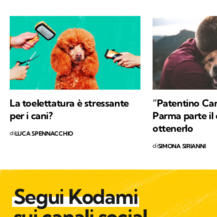
gatto con cui condivido la vita. Nel tempo
libero tanti libri, qualche viaggio e una
continua scoperta di ciò che mi circonda.
La toelettatura è stressante
“Patentino Can
per i cani?
Parma parte il
ottenerlo
di
LUCA SPENNACCHIO
di
SIMONA SIRIANNI
Segui Kodami