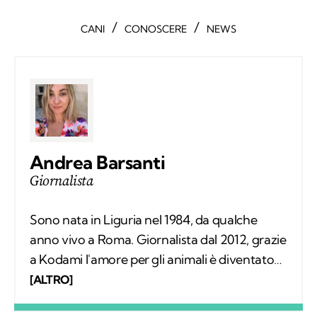
/
/
CANI
CONOSCERE
NEWS
Andrea Barsanti
Giornalista
Sono nata in Liguria nel 1984, da qualche
anno vivo a Roma. Giornalista dal 2012, grazie
a Kodami l'amore per gli animali è diventato
un lavoro attraverso cui provo a fare la
[ALTRO]
differenza. A ricordarmelo anche Supplì, il