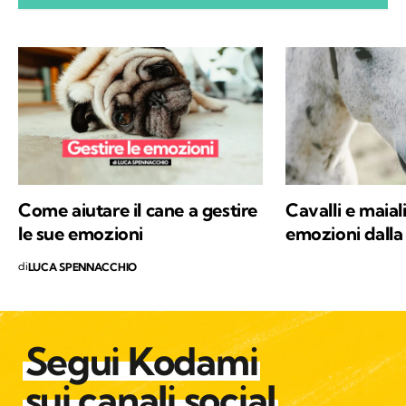
della Svizzera, in Spagna e sulle Alpi Bavaresi,
poi ho studiato etologia, sono diventata
educatrice cinofila e ho trovato il mio posto in
Trentino, sulle Dolomiti di Brenta. Ora scrivo
di animali selvatici e domestici che vivono più
o meno vicini agli esseri umani, con la
speranza di sensibilizzare alla tutela di ogni
vita che abita questo Pianeta.
Come aiutare il cane a gestire
Cavalli e maial
le sue emozioni
emozioni dalla
di
LUCA SPENNACCHIO
Segui Kodami
sui canali social