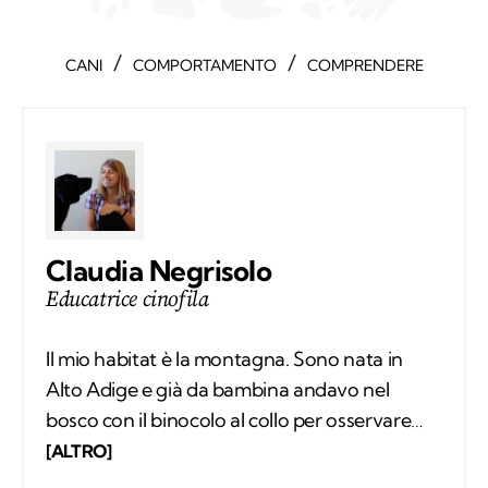
/
/
CANI
COMPORTAMENTO
COMPRENDERE
Claudia Negrisolo
Educatrice cinofila
Il mio habitat è la montagna. Sono nata in
Alto Adige e già da bambina andavo nel
bosco con il binocolo al collo per osservare
silenziosamente i comportamenti degli
[ALTRO]
animali selvatici. Ho vissuto tra le montagne