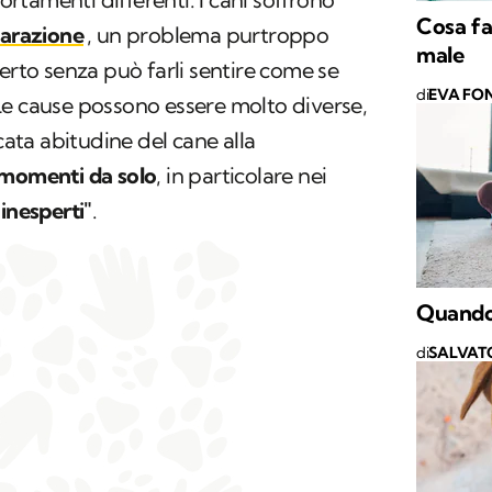
Cosa fa
parazione
, un problema purtroppo
male
certo senza può farli sentire come se
di
EVA FON
Le cause possono essere molto diverse,
ta abitudine del cane alla
 momenti da solo
, in particolare nei
"inesperti"
.
Quando 
di
SALVAT