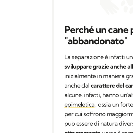
Perché un cane p
"abbandonato"
La separazione è infatti 
sviluppare grazie anche all
inizialmente in maniera g
anche dal
carattere del ca
alcune, infatti, hanno un'a
epimeletica
, ossia un fort
per cui soffrono maggiormen
può essere di natura diver
attaccamento
verso il co