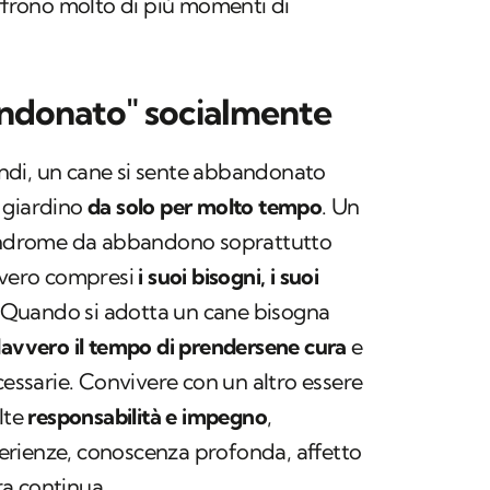
offrono molto di più momenti di
ndonato" socialmente
ndi, un cane si sente abbandonato
 giardino
da solo per molto tempo
. Un
sindrome da abbandono soprattutto
vero compresi
i suoi bisogni, i suoi
 Quando si adotta un cane bisogna
 davvero il tempo di prendersene cura
e
cessarie. Convivere con un altro essere
lte
responsabilità e impegno
,
rienze, conoscenza profonda, affetto
a continua.