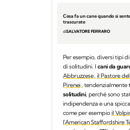
Cosa fa un cane quando si sent
trascurato
di
SALVATORE FERRARO
Per esempio, diversi tipi 
di solitudini. I
cani da guar
Abbruzzese
,
il Pastore de
Pirenei
, tendenzialmente 
solitudini
, perché sono sta
indipendenza e una spicc
come per esempio
il Volp
l'American Staffordshire Te