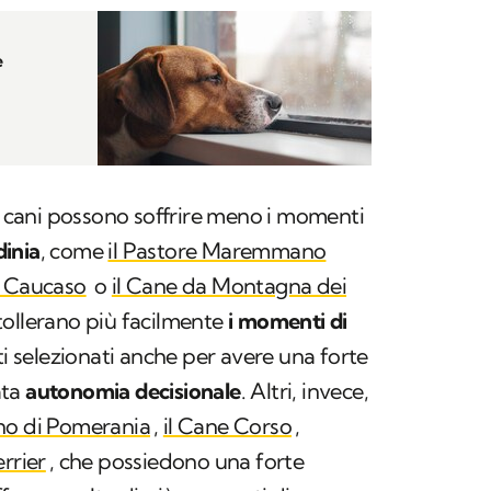
e
di cani possono soffrire meno i momenti
dinia
, come
il Pastore Maremmano
l Caucaso
o
il Cane da Montagna dei
tollerano più facilmente
i momenti di
ti selezionati anche per avere una forte
ata
autonomia decisionale
. Altri, invece,
ino di Pomerania
,
il Cane Corso
,
rrier
, che possiedono una forte