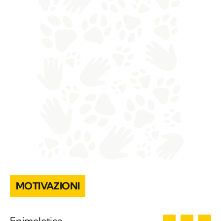
MOTIVAZIONI
3
Epimeletica