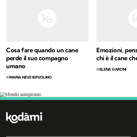
lavorare nel pieno rispetto della dignità e
dell’intelligenza del cane, tutelandone
l’autonomia e non la dipendenza dall’essere
umano.
Cosa fare quando un cane
Emozioni, pensi
perde il suo compagno
chi è il cane ch
umano
di
ELENA GARONI
di
MARIA NEVE IERVOLINO
Segui Kodami
sui canali social