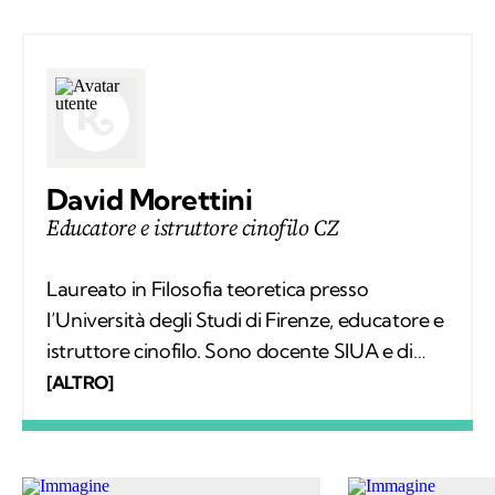
David Morettini
Educatore e istruttore cinofilo CZ
Laureato in Filosofia teoretica presso
l’Università degli Studi di Firenze, educatore e
istruttore cinofilo. Sono docente SIUA e di
altre scuole di formazione cinofila, e docente
[ALTRO]
nei master universitari di istruzione cinofila e
medicina comportamentale. La mia missione
è quella di formare persone che sappiano