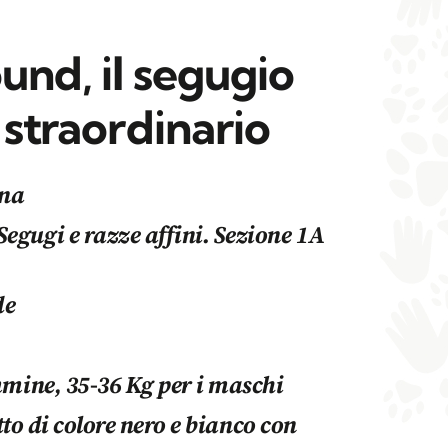
ound, il segugio
o straordinario
gna
Segugi e razze affini. Sezione 1A
de
mmine, 35-36 Kg per i maschi
itto di colore nero e bianco con