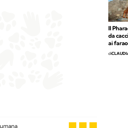
Il Phar
da cacc
ai farao
di
CLAUDI
3
a umana