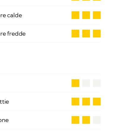
3
re calde
3
ure fredde
1
3
ttie
2
ione