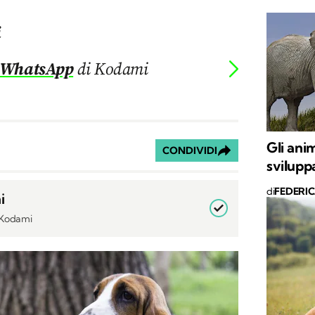
i
 WhatsApp
di Kodami
Gli anim
CONDIVIDI
svilupp
di
FEDERI
i
i Kodami