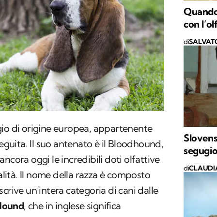
Quando 
con l’ol
di
SALVAT
io di origine europea, appartenente
Slovens
seguita. Il suo antenato è il Bloodhound,
segugio
ncora oggi le incredibili doti olfattive
di
CLAUDI
nalità. Il nome della razza è composto
scrive un’intera categoria di cani dalle
Hound
, che in inglese significa