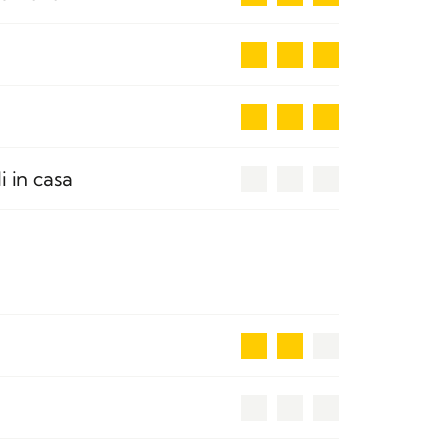
3
3
0
i in casa
2
0