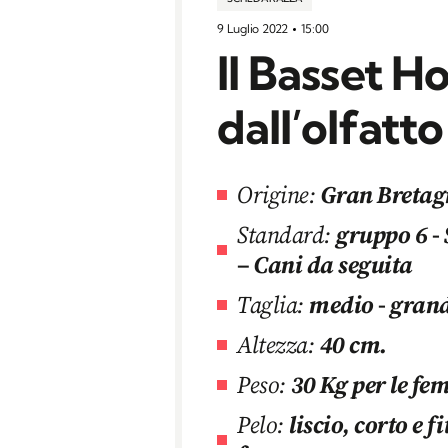
9 Luglio 2022
15:00
Il Basset H
dall’olfatt
Origine:
Gran Breta
Standard:
gruppo 6 - 
– Cani da seguita
Taglia:
medio - gran
Altezza:
40 cm.
Peso:
30 Kg per le fe
Pelo:
liscio, corto e f