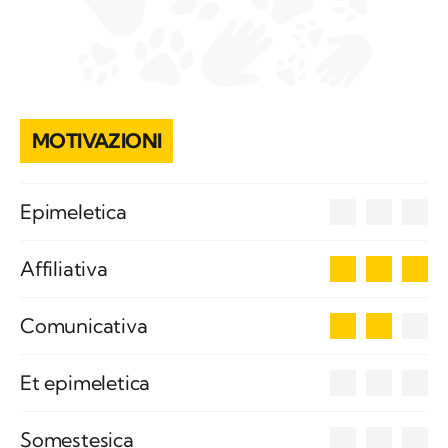
MOTIVAZIONI
0
Epimeletica
3
Affiliativa
2
Comunicativa
0
Et epimeletica
0
Somestesica