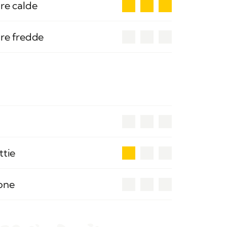
3
re calde
0
ure fredde
0
1
ttie
0
ione