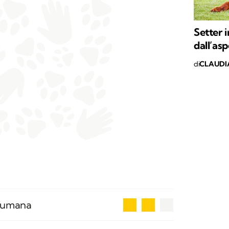
Setter 
dall’as
di
CLAUDI
2
a umana