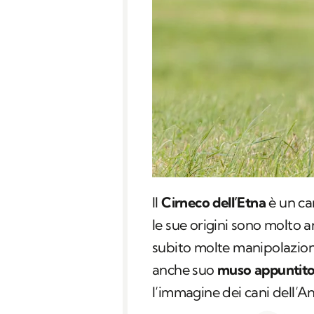
Il
Cirneco dell’Etna
è un can
le sue origini sono molto a
subito molte manipolazion
anche suo
muso appuntit
l’immagine dei cani dell’An