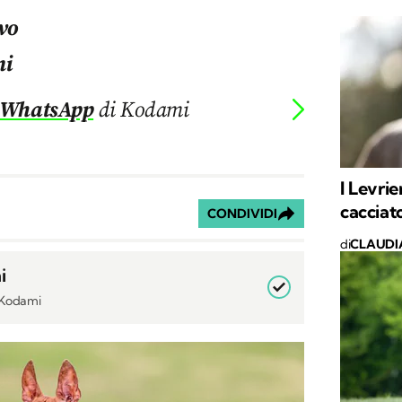
lvo
ni
 WhatsApp
di Kodami
I Levrie
cacciato
CONDIVIDI
di
CLAUDI
i
i Kodami