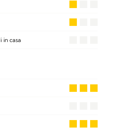
1
1
0
i in casa
3
0
3