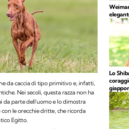
Weimara
elegant
Lo Shib
coraggi
e da caccia di tipo primitivo e, infatti,
giappo
ntiche. Nei secoli, questa razza non ha
i da parte dell’uomo e lo dimostra
o
con le orecchie dritte, che ricorda
tico Egitto.