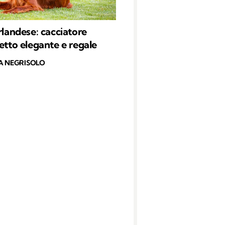
irlandese: cacciatore
petto elegante e regale
A NEGRISOLO