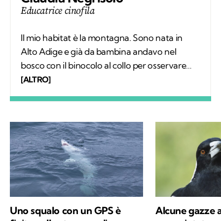
Educatrice cinofila
Il mio habitat è la montagna. Sono nata in
Alto Adige e già da bambina andavo nel
bosco con il binocolo al collo per osservare
silenziosamente i comportamenti degli
[ALTRO]
animali selvatici. Ho vissuto tra le montagne
della Svizzera, in Spagna e sulle Alpi Bavaresi,
poi ho studiato etologia, sono diventata
educatrice cinofila e ho trovato il mio posto in
Trentino, sulle Dolomiti di Brenta. Ora scrivo
di animali selvatici e domestici che vivono più
o meno vicini agli esseri umani, con la
speranza di sensibilizzare alla tutela di ogni
vita che abita questo Pianeta.
Uno squalo con un GPS è
Alcune gazze a