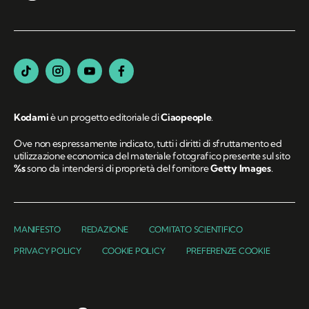
Kodami
è un progetto editoriale di
Ciaopeople
.
Ove non espressamente indicato, tutti i diritti di sfruttamento ed
utilizzazione economica del materiale fotografico presente sul sito
%s
sono da intendersi di proprietà del fornitore
Getty Images
.
MANIFESTO
REDAZIONE
COMITATO SCIENTIFICO
PRIVACY POLICY
COOKIE POLICY
PREFERENZE COOKIE