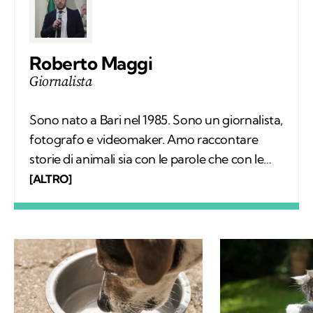
Roberto Maggi
Giornalista
Sono nato a Bari nel 1985. Sono un giornalista,
fotografo e videomaker. Amo raccontare
storie di animali sia con le parole che con le
immagini. Sono laureato in giurisprudenza e
[ALTRO]
da anni seguo la cronaca locale in Puglia. Amo
tutti gli animali, ma in particolar modo i gatti.
Faccio spesso amicizia con loro quando
viaggio con la mia moto.