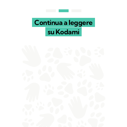
Continua a leggere
su Kodami