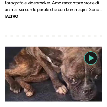
fotografo e videomaker. Amo raccontare storie di
animali sia con le parole che con le immagini. Sono
laureato in giurisprudenza e da anni seguo la
[ALTRO]
cronaca locale in Puglia. Amo tutti gli animali, ma in
particolar modo i gatti. Faccio spesso amicizia con
loro quando viaggio con la mia moto.