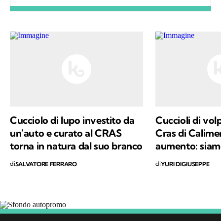
il loro comportamento. Col tempo mi sono
specializzato nello studio degli uccelli sul
campo e, parallelamente, nell'educazione
ambientale. Alla base del mio interesse per le
scienze naturali, oltre a una profonda e
sincera vocazione, c'è la voglia di mettere a
disposizione quello che ho imparato,
provando a comunicare e a trasmettere i
valori in cui credo e per i quali combatto ogni
Cucciolo di lupo investito da
Cuccioli di volp
giorno: la conservazione della natura e la
un’auto e curato al CRAS
Cras di Calime
salvaguardia del nostro Pianeta e di chiunque
torna in natura dal suo branco
aumento: siam
vi abiti.
di
di
SALVATORE FERRARO
YURI DIGIUSEPPE