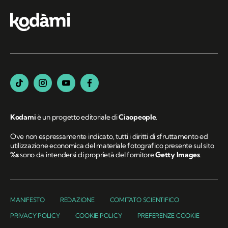
Segui Kodami
sui canali social
Kodami
è un progetto editoriale di
Ciaopeople
.
Ove non espressamente indicato, tutti i diritti di sfruttamento ed
utilizzazione economica del materiale fotografico presente sul sito
%s
sono da intendersi di proprietà del fornitore
Getty Images
.
MANIFESTO
REDAZIONE
COMITATO SCIENTIFICO
PRIVACY POLICY
COOKIE POLICY
PREFERENZE COOKIE