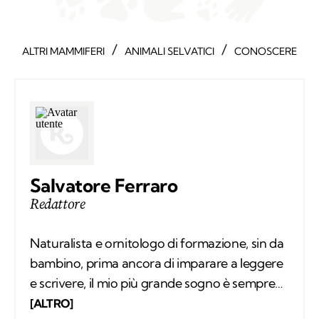
/
/
ALTRI MAMMIFERI
ANIMALI SELVATICI
CONOSCERE
Salvatore Ferraro
Redattore
Naturalista e ornitologo di formazione, sin da
bambino, prima ancora di imparare a leggere
e scrivere, il mio più grande sogno è sempre
stato quello di conoscere tutto sugli animali e
[ALTRO]