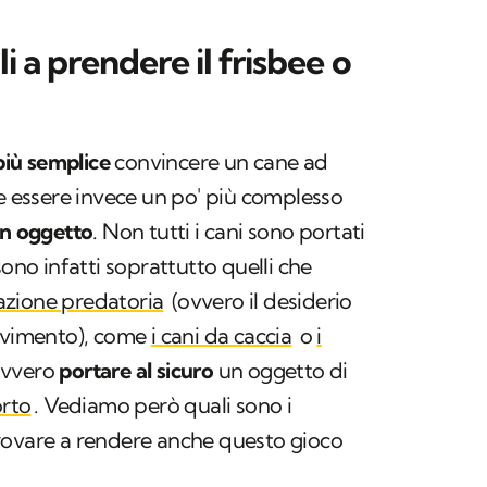
 a prendere il frisbee o
più semplice
convincere un cane ad
be essere invece un po' più complesso
un oggetto
. Non tutti i cani sono portati
sono infatti soprattutto quelli che
azione predatoria
(ovvero il desiderio
vimento), come
i cani da caccia
o
i
ovvero
portare al sicuro
un oggetto di
orto
. Vediamo però quali sono i
rovare a rendere anche questo gioco