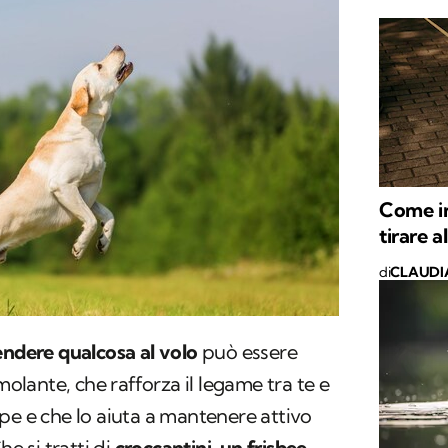
Come in
tirare a
di
CLAUDI
endere qualcosa al volo
può essere
molante, che rafforza il legame tra te e
pe e che lo aiuta a mantenere attivo
e si tratti di
croccantini, un frisbee,