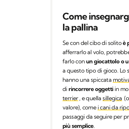
Come insegnargli
la pallina
Se con del cibo di solito
è 
afferrarlo al volo, potreb
farlo con
un giocattolo o 
a questo tipo di gioco. Lo 
hanno una spiccata
motiv
di
rincorrere oggetti
in mo
terrier
, e quella
sillegica
(
valore), come
i cani da rip
passaggi da seguire per p
più semplice
.