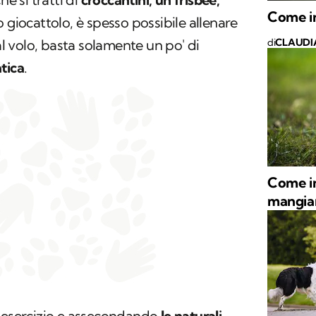
Come in
 giocattolo, è spesso possibile allenare
di
CLAUDI
 al volo, basta solamente un po' di
tica
.
Come in
mangiar
i esercizio e assecondando
le naturali