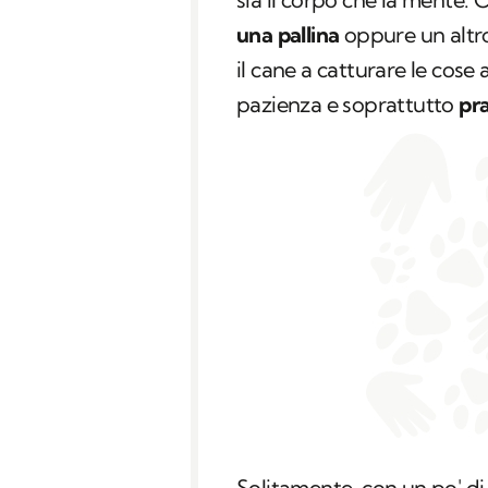
una pallina
oppure un altro
il cane a catturare le cose
pazienza e soprattutto
pra
Solitamente, con un po' d