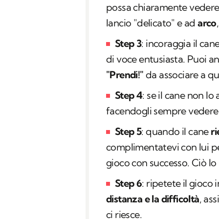
possa chiaramente vedere l
lancio "delicato" e ad
arco
Step 3
: incoraggia il can
di voce entusiasta. Puoi a
"Prendi!"
da associare a qu
Step 4
: se il cane non lo
facendogli sempre vedere 
Step 5
: quando il cane
ri
complimentatevi con lui per
gioco con successo. Ciò lo 
Step 6
: ripetete il gio
distanza e la difficoltà
, as
ci riesce.