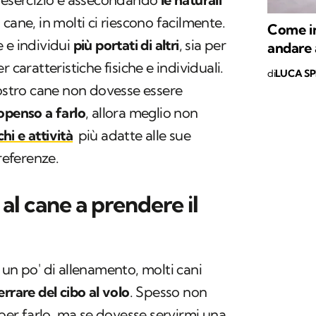
 cane, in molti ci riescono facilmente.
Come in
 e individui
più portati di altri
, sia per
andare 
 caratteristiche fisiche e individuali.
di
LUCA S
vostro cane non dovesse essere
ropenso a farlo
, allora meglio non
chi e attività
più adatte alle sue
preferenze.
l cane a prendere il
 un po' di allenamento, molti cani
errare del cibo al volo
. Spesso non
 per farlo, ma se dovesse servirmi una