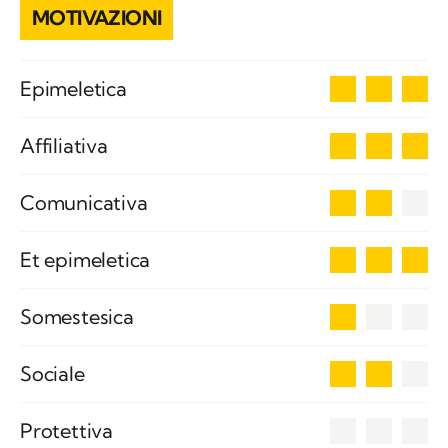
MOTIVAZIONI
3
Epimeletica
3
Affiliativa
2
Comunicativa
3
Et epimeletica
1
Somestesica
2
Sociale
0
Protettiva