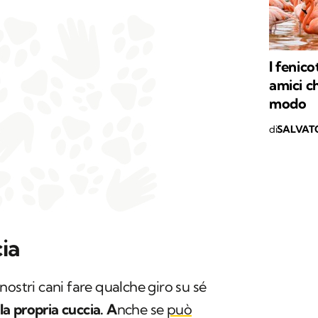
I fenic
amici c
modo
di
SALVAT
ia
ostri cani fare qualche giro su sé
lla propria cuccia. A
nche se
può