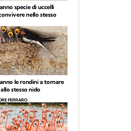
nno specie di uccelli
 convivere nello stesso
nno le rondini a tornare
allo stesso nido
ORE FERRARO