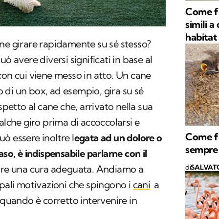
Come fa
simili a
habitat
ne girare rapidamente su sé stesso?
avere diversi significati in base al
con cui viene messo in atto. Un cane
no di un box, ad esempio, gira su sé
spetto al cane che, arrivato nella sua
alche giro prima di accoccolarsi e
Come fa
ò essere inoltre l
egata ad un dolore o
sempre 
aso, è indispensabile parlarne con il
are una cura adeguata. Andiamo a
di
SALVAT
ipali motivazioni che spingono i
cani
a
uando è corretto intervenire in