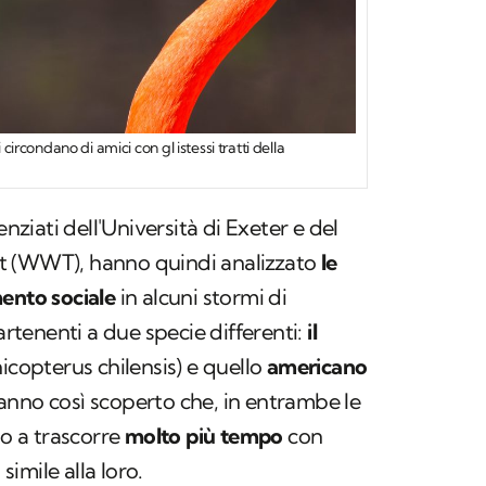
 circondano di amici con gl istessi tratti della
enziati dell'Università di Exeter e del
t
(WWT), hanno quindi analizzato
le
ento sociale
in alcuni stormi di
partenenti a due specie differenti:
il
copterus chilensis
) e quello
americano
Hanno così scoperto che, in entrambe le
no a trascorre
molto più tempo
con
 simile alla loro.