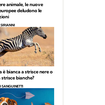
re animale, le nuove
europee deludono le
zioni
SIRIANNI
a è bianca a strisce nere o
 strisce bianche?
O SANGUINETTI