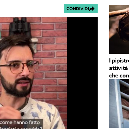
CONDIVIDI
I pipist
attività
che con