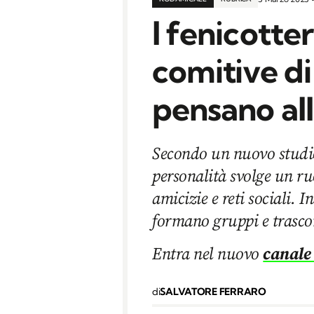
I fenicotte
comitive di
pensano al
Secondo un nuovo studio,
personalità svolge un ru
amicizie e reti sociali. I
formano gruppi e trasco
Entra nel nuovo
canale
di
SALVATORE FERRARO