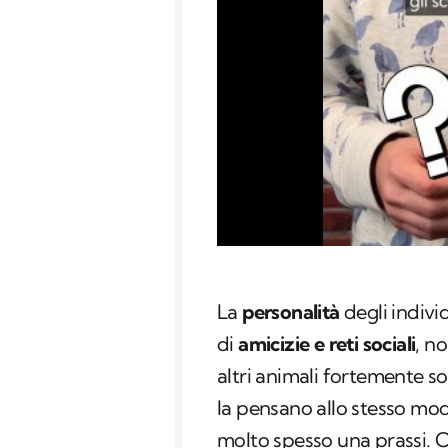
La
personalità
degli indivi
di
amicizie e reti sociali
, n
altri animali fortemente soc
la pensano allo stesso mo
molto spesso una prassi.