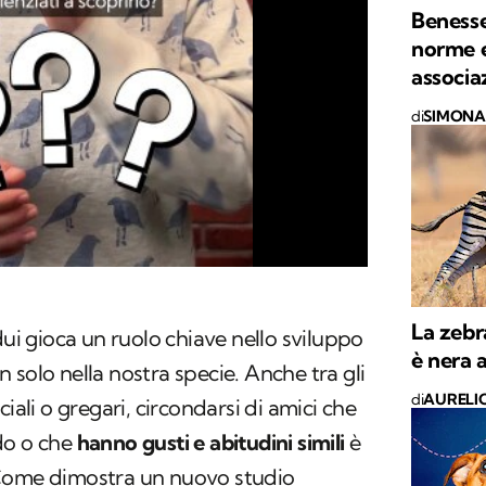
Benesse
norme 
associa
di
SIMONA 
La zebr
dui gioca un ruolo chiave nello sviluppo
è nera a
on solo nella nostra specie. Anche tra gli
di
AURELI
iali o gregari, circondarsi di amici che
do o che
hanno gusti e abitudini simili
è
 Come dimostra
un nuovo studio