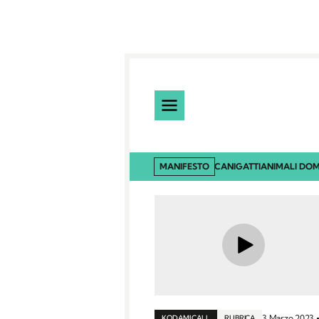
MANIFESTO
CANI
GATTI
ANIMALI DOM
3 Marzo 2023
KODAMI CALL
RUBRICA