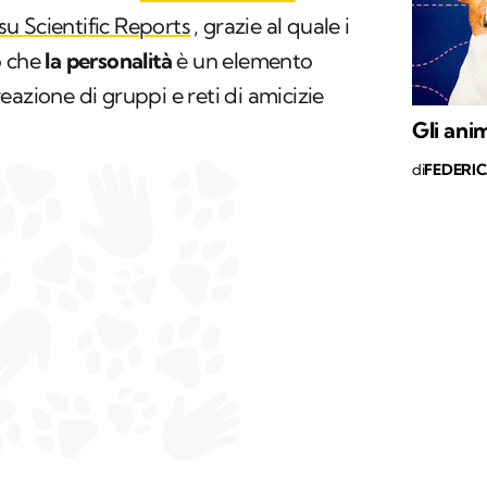
 su
Scientific Reports
, grazie al quale i
o che
la personalità
è un elemento
azione di gruppi e reti di amicizie
Gli ani
di
FEDERI