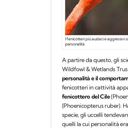
I fenicotteri più audaci e aggressivi si
personalità
A partire da questo, gli sci
Wildfowl & Wetlands Trus
personalità e il comportam
fenicotteri in cattività ap
fenicottero del Cile
(
Phoeni
(
Phoenicopterus ruber
). 
specie, gli uccelli tendeva
quelli la cui personalità era