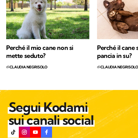
educatrice cinofila e ho trovato il mio posto in
Trentino, sulle Dolomiti di Brenta. Ora scrivo
di animali selvatici e domestici che vivono più
o meno vicini agli esseri umani, con la
speranza di sensibilizzare alla tutela di ogni
vita che abita questo Pianeta.
Perché il mio cane non si
Perché il cane 
mette seduto?
pancia in su?
di
di
CLAUDIA NEGRISOLO
CLAUDIA NEGRISOL
Segui Kodami
sui canali social