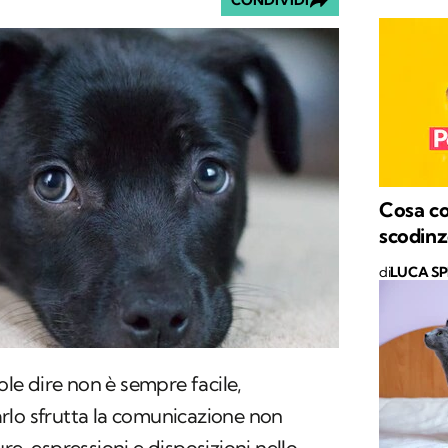
CONDIVIDI
Cosa co
scodinz
di
LUCA S
uole dire non è sempre facile,
rlo sfrutta la comunicazione non
re, espressioni e disposizioni nello