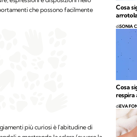
Cosa si
portamenti che possono facilmente
arrotol
di
SONIA 
Cosa si
respira
di
EVA FON
giamenti più curiosi è l'abitudine di
anandoli e mostrando la sclera (ovvero la