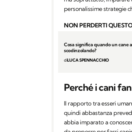
personalissime strategie c
NON PERDERTI QUESTO
Cosa significa quando un cane 
scodinzolando?
di
LUCA SPENNACCHIO
Perché i cani fan
Il rapporto tra esseri uman
quindi abbastanza prevedi
abbia imparato a conoscer
da proporre per farsi capir