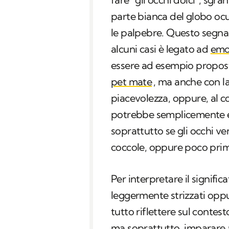
parte bianca del globo oc
le palpebre. Questo segnale
alcuni casi è legato ad
emo
essere ad esempio propost
pet mate
, ma anche con l
piacevolezza, oppure, al c
potrebbe semplicemente e
soprattutto se gli occhi ve
coccole, oppure poco pri
Per interpretare il signifi
leggermente strizzati oppu
tutto riflettere sul contest
ma soprattutto, imparare a