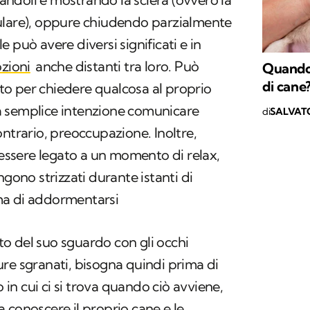
ulare), oppure chiudendo parzialmente
 può avere diversi significati e in
zioni
anche distanti tra loro. Può
Quando 
di cane
o per chiedere qualcosa al proprio
a semplice intenzione comunicare
di
SALVAT
ontrario, preoccupazione. Inoltre,
ssere legato a un momento di relax,
ngono strizzati durante istanti di
ma di addormentarsi
cato del suo sguardo con gli occhi
re sgranati, bisogna quindi prima di
o in cui ci si trova quando ciò avviene,
 conoscere il proprio cane e le