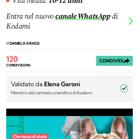
Vita media:
10-12 anni
Entra nel nuovo
canale WhatsApp
di
Kodami
di
DANIELA GRASSI
120
CONDIVIDI
CONDIVISIONI
Validato da
Elena Garoni
Membro del comitato scientifico di Kodami