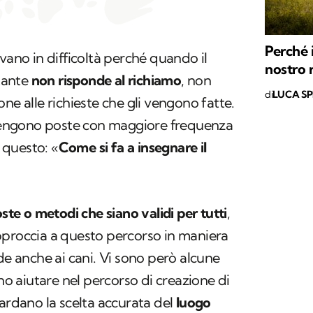
Perché i
vano in difficoltà perché quando il
nostro 
stante
non risponde al richiamo
, non
di
LUCA S
ne alle richieste che gli vengono fatte.
engono poste con maggiore frequenza
r questo: «
Come si fa a insegnare il
ste o metodi che siano validi per tutti
,
pproccia a questo percorso in maniera
de anche ai cani. Vi sono però alcune
ono aiutare nel percorso di creazione di
uardano la scelta accurata del
luogo