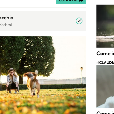
CONDIVIDI
acchio
i Kodami
Come in
di
CLAUDI
Come in