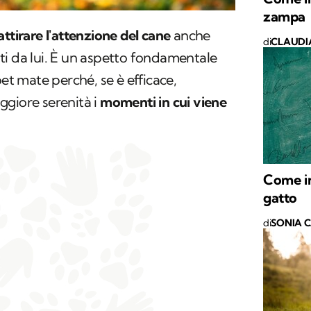
zampa
attirare l'attenzione del cane
anche
di
CLAUDI
ti da lui. È un aspetto fondamentale
pet mate perché, se è efficace,
giore serenità i
momenti in cui viene
Come in
gatto
di
SONIA 