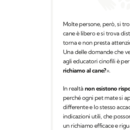
Molte persone, però, si tro
cane è libero e si trova di
torna e non presta attenzio
Una delle domande che v
agli educatori cinofili è pe
richiamo al cane?
».
In realtà
non esistono rispo
perché ogni pet mate si a
differente e lo stesso acca
indicazioni utili, che poss
un richiamo efficace e rig