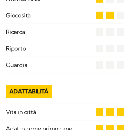
2
Giocosità
0
Ricerca
0
Riporto
0
Guardia
ADATTABILITÀ
3
Vita in città
3
Adatto come primo cane