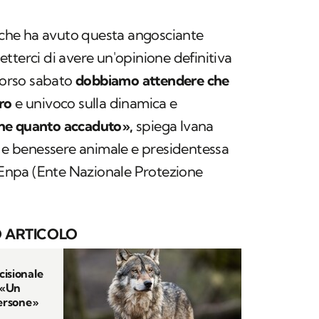
a che ha avuto questa angosciante
tterci di avere un'opinione definitiva
scorso sabato
dobbiamo attendere che
ro
e univoco sulla dinamica e
ne quanto accaduto»,
spiega Ivana
a e benessere animale e presidentessa
l'Enpa (Ente Nazionale Protezione
 ARTICOLO
cisionale
: «Un
persone»