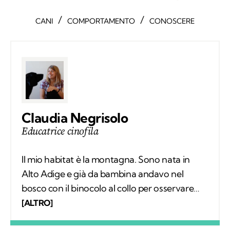
/
/
CANI
COMPORTAMENTO
CONOSCERE
Claudia Negrisolo
Educatrice cinofila
Il mio habitat è la montagna. Sono nata in
Alto Adige e già da bambina andavo nel
bosco con il binocolo al collo per osservare
silenziosamente i comportamenti degli
[ALTRO]
animali selvatici. Ho vissuto tra le montagne