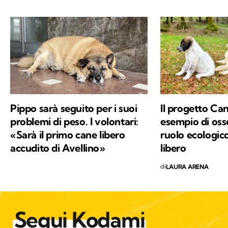
della Svizzera, in Spagna e sulle Alpi Bavaresi,
poi ho studiato etologia, sono diventata
educatrice cinofila e ho trovato il mio posto in
Trentino, sulle Dolomiti di Brenta. Ora scrivo
di animali selvatici e domestici che vivono più
o meno vicini agli esseri umani, con la
speranza di sensibilizzare alla tutela di ogni
vita che abita questo Pianeta.
Pippo sarà seguito per i suoi
Il progetto Can
problemi di peso. I volontari:
esempio di oss
«Sarà il primo cane libero
ruolo ecologic
accudito di Avellino»
libero
di
LAURA ARENA
Segui Kodami