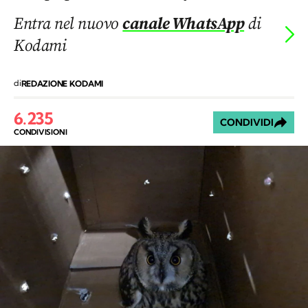
Entra nel nuovo
canale WhatsApp
di
Kodami
di
REDAZIONE KODAMI
6.235
CONDIVIDI
CONDIVISIONI