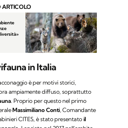
 ARTICOLO
mbiente
enze
iversità»
vifauna in Italia
racconaggio è per motivi storici,
ncora ampiamente diffuso, soprattutto
fauna
. Proprio per questo nel primo
erale
Massimiliano Conti
, Comandante
inieri CITES, è stato presentato
il