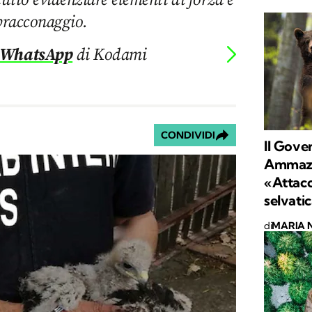
 bracconaggio.
 WhatsApp
di Kodami
CONDIVIDI
Il Gove
Ammazza
«Attacc
selvati
di
MARIA 