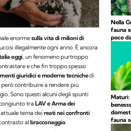
Nella G
fauna s
poco da
onale enorme
sulla vita di milioni di
 uccisi illegalmente ogni anno. È ancora
talia oggi
, un fenomeno purtroppo
contrastare e che fin troppo spesso
menti giuridici e moderne tecniche
di
però contribuire a rendere più
gio. Sono questi alcuni degli spunti
Maturi:
congiunto tra
LAV e Arma dei
benesse
domesti
 attuale tema dei
reati nei confronti
fauna s
contrasto al
bracconaggio
.