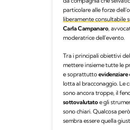
da compagnia che selvatici.
particolare alle forze dell'
liberamente consultabile s
Carla Campanaro
, avvoca
moderatrice dell'evento.
Tra i principali obiettivi d
mettere insieme tutte le pr
e soprattutto
evidenziare 
lotta al bracconaggio. Le cr
sono ancora troppe, il fe
sottovalutato
e gli strumen
sono chiari. Qualcosa però
sembra essere quella giust