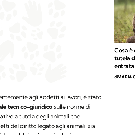
Cosa è 
tutela d
entrata
di
MARIA G
entemente agli addetti ai lavori, è stato
ale tecnico-giuridico
sulle norme di
tivo a tutela degli animali che
tti del diritto legato agli animali, sia