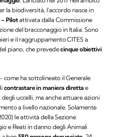
conaggio
. Lanciato nel 2017 nell'ambito
er la biodiversità, l'accordo nasce in
– Pilot
attivata dalla Commissione
zione del bracconaggio in Italia. Sono
nieri e il raggruppamento CITES a
a del piano, che prevede
cinque obiettivi
– come ha sottolineato il Generale
di
contrastare in maniera diretta
e
li degli uccelli, ma anche attuare azioni
mento a livello nazionale. Solamente
2020) le attività della Sezione
o e Reati in danno degli Animali
o a ben
580 persone denunciate
, 24