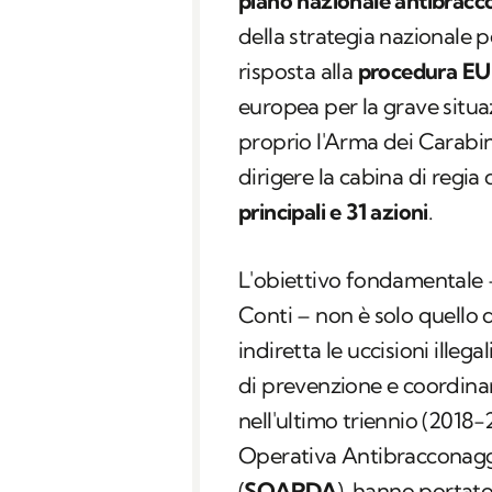
piano nazionale antibrac
della strategia nazionale p
risposta alla
procedura EU 
europea per la grave situa
proprio l'Arma dei Carabi
dirigere la cabina di regi
principali e 31 azioni
.
L'obiettivo fondamentale 
Conti – non è solo quello 
indiretta le uccisioni illega
di prevenzione e coordina
nell'ultimo triennio (2018-
Operativa Antibracconaggi
(
SOARDA
), hanno portat