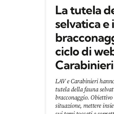
La tutela d
selvatica e 
bracconaggi
ciclo di we
Carabinieri
LAV e Carabinieri hanno
tutela della fauna selvati
bracconaggio. Obiettivo d
situazione, mettere insie
sui temi toccati e soprat