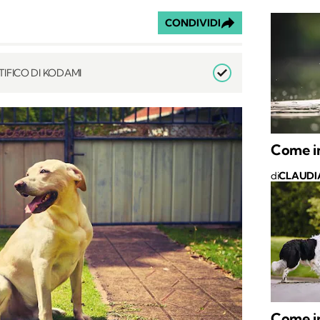
CONDIVIDI
IFICO DI KODAMI
Come in
di
CLAUDI
Come in