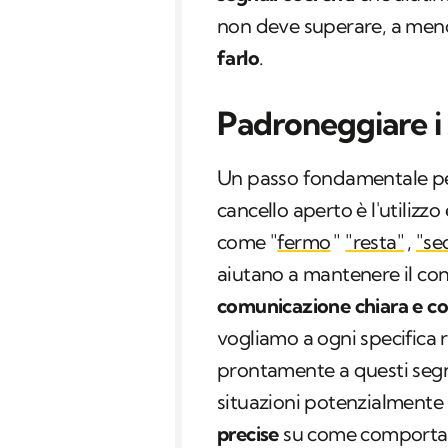
non deve superare, a meno
farlo
.
Padroneggiare i 
Un passo fondamentale per
cancello aperto è l'utilizz
come "
fermo
"
"resta"
,
"se
aiutano a mantenere il con
comunicazione chiara e c
vogliamo a ogni specifica r
prontamente a questi segna
situazioni potenzialmente
precise
su come comportars