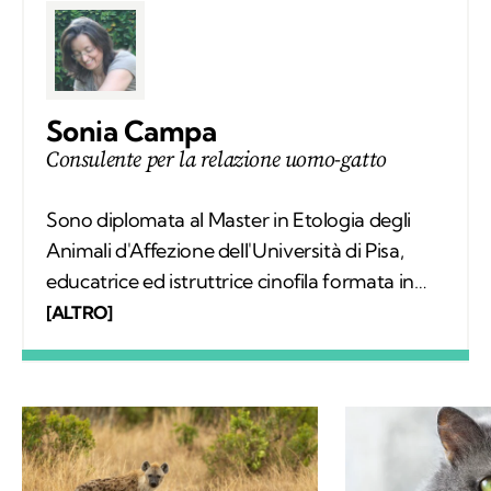
Sonia Campa
Consulente per la relazione uomo-gatto
Sono diplomata al Master in Etologia degli
Animali d'Affezione dell'Università di Pisa,
educatrice ed istruttrice cinofila formata in
SIUA. Lavoro come consulente della relazione
[ALTRO]
uomo-gatto e uomo-cane con un approccio
relazionale e sono autrice del libro
"L'insostenibile tenerezza del gatto".