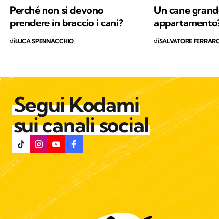
vita che abita questo Pianeta.
Perché non si devono
Un cane grande
prendere in braccio i cani?
appartamento
di
di
LUCA SPENNACCHIO
SALVATORE FERRAR
Segui Kodami
sui canali social