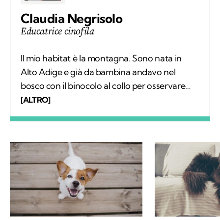
Claudia Negrisolo
Educatrice cinofila
Il mio habitat è la montagna. Sono nata in
Alto Adige e già da bambina andavo nel
bosco con il binocolo al collo per osservare
silenziosamente i comportamenti degli
[ALTRO]
animali selvatici. Ho vissuto tra le montagne
della Svizzera, in Spagna e sulle Alpi Bavaresi,
poi ho studiato etologia, sono diventata
educatrice cinofila e ho trovato il mio posto in
Trentino, sulle Dolomiti di Brenta. Ora scrivo
di animali selvatici e domestici che vivono più
o meno vicini agli esseri umani, con la
speranza di sensibilizzare alla tutela di ogni