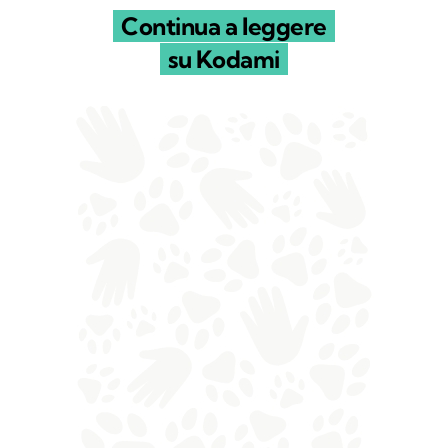
Continua a leggere
su Kodami