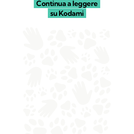
Continua a leggere
su Kodami