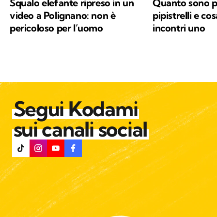
Squalo elefante ripreso in un
Quanto sono pe
giorno: la conservazione della natura e la
video a Polignano: non è
pipistrelli e co
salvaguardia del nostro Pianeta e di chiunque
pericoloso per l’uomo
incontri uno
vi abiti.
Segui Kodami
sui canali social