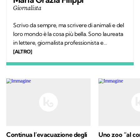
Giornalista
Scrivo da sempre, ma scrivere di animali e del
loro mondo è la cosa più bella. Sono laureata
in lettere, giornalista professionista e
fondatrice del progetto La scimmia
[ALTRO]
Viaggiante dedicato a tutti gli animali che
vogliamo incontrare e conoscere nei luoghi
dove vivono, liberi.
Continua l’evacuazione degli
Uno zoo “al con