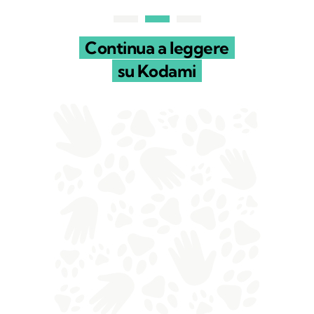
Continua a leggere
su Kodami