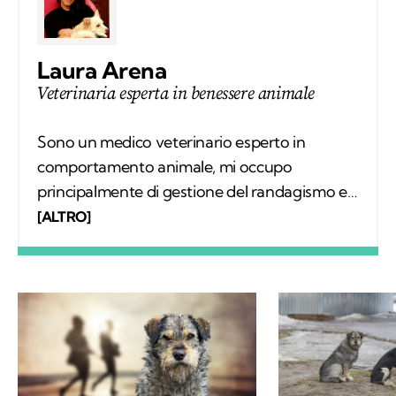
Laura Arena
Veterinaria esperta in benessere animale
Sono un medico veterinario esperto in
comportamento animale, mi occupo
principalmente di gestione del randagismo e
delle colonie feline, benessere animale e
[ALTRO]
maltrattamento animale con approccio
forense. Attualmente lavoro in Italia, Spagna
e Serbia.