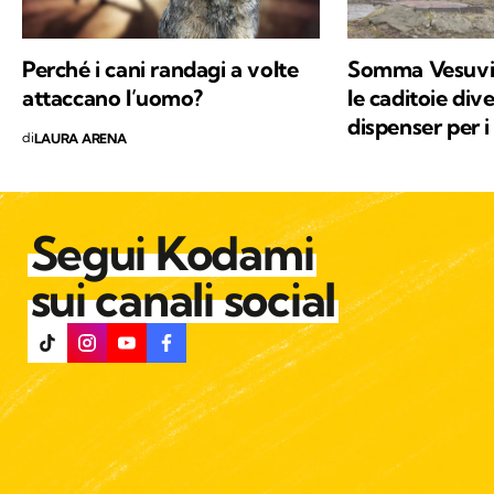
Perché i cani randagi a volte
Somma Vesuvian
attaccano l’uomo?
le caditoie di
dispenser per i
di
LAURA ARENA
Segui Kodami
sui canali social