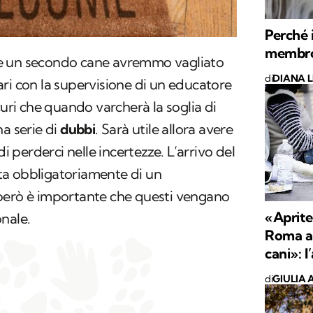
Perché i
membro 
e un secondo cane avremmo vagliato
di
DIANA L
ri con la supervisione di un educatore
curi che quando varcherà la soglia di
na serie di
dubbi
. Sarà utile allora avere
di perderci nelle incertezze. L’arrivo del
a obbligatoriamente di un
però è importante che questi vengano
«Aprite 
nale.
Roma an
cani»: l
di
GIULIA 