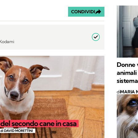
CONDIVIDI
i Kodami
Donne vi
animali 
sistema
di
MARIA 