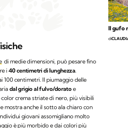
Il gufo
di
CLAUDI
isiche
e
di medie dimensioni, può pesare fino
re i
40 centimetri di lunghezza
.
ai 100 centimetri. Il piumaggio delle
aria
dal grigio al fulvo/dorato
e
olor crema striate di nero, più visibili
e mostra anche il sotto ala chiaro con
 individui giovani assomigliano molto
maggio è più morbido e dai colori più