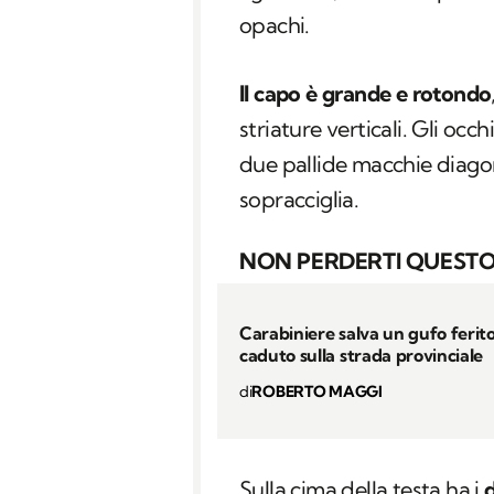
opachi.
Il capo è grande e rotondo
striature verticali. Gli occ
due pallide macchie diagon
sopracciglia.
NON PERDERTI QUESTO
Carabiniere salva un gufo ferito
caduto sulla strada provinciale
di
ROBERTO MAGGI
Sulla cima della testa ha i
d