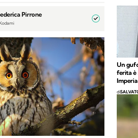
Federica Pirrone
i Kodami
Un guf
ferita 
Imperia
di
SALVAT