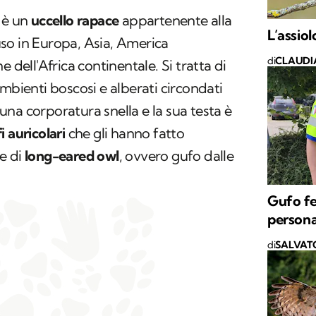
) è un
uccello rapace
appartenente alla
L’assio
fuso in Europa, Asia, America
di
CLAUDI
 dell'Africa continentale. Si tratta di
mbienti boscosi e alberati circondati
na corporatura snella e la sua testa è
i auricolari
che gli hanno fatto
e di
long-eared owl
, ovvero gufo dalle
Gufo fe
person
di
SALVAT