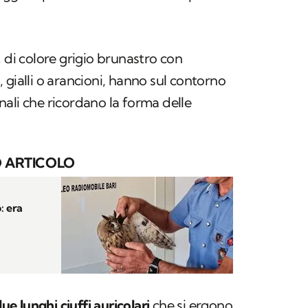
, di colore grigio brunastro con
hi, gialli o arancioni, hanno sul contorno
ali che ricordano la forma delle
 ARTICOLO
: era
ue lunghi ciuffi auricolari
che si ergono