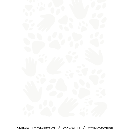
/
/
ANIMALI DOMESTICI
CAVALLI
CONOSCERE