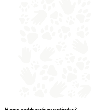
Hanno problematiche particolari?
Abbiamo riscontrato dermatiti, una lesione ad