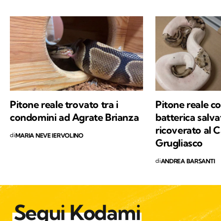
Pitone reale trovato tra i
Pitone reale c
condomini ad Agrate Brianza
batterica salva
ricoverato al C
di
MARIA NEVE IERVOLINO
Grugliasco
di
ANDREA BARSANTI
Segui Kodami