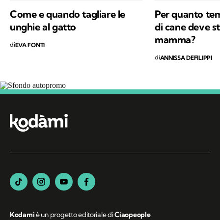
Come e quando tagliare le
Per quanto tem
unghie al gatto
di cane deve st
mamma?
di
EVA FONTI
di
ANNISSA DEFILIPPI
Segui Kodami
sui canali social
Kodami
è un progetto editoriale di
Ciaopeople
.