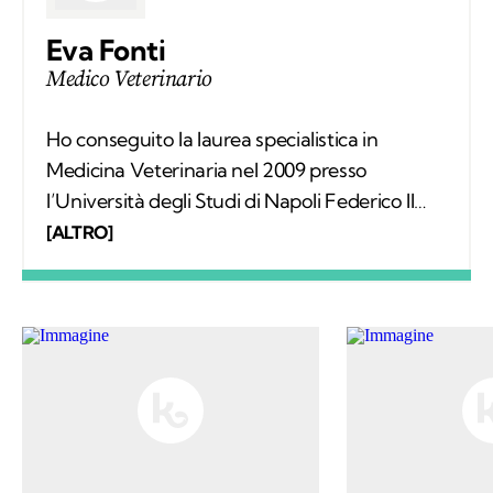
Eva Fonti
Medico Veterinario
Ho conseguito la laurea specialistica in
Medicina Veterinaria nel 2009 presso
l’Università degli Studi di Napoli Federico II
con una tesi sperimentale in chirurgia
[ALTRO]
oftalmica, nel 2010 ho conseguito il
perfezionamento in Radiologia Veterinaria.
Nel 2013 ho inaugurato il mio ambulatorio in
Minturno sul lungomare di Scauri.