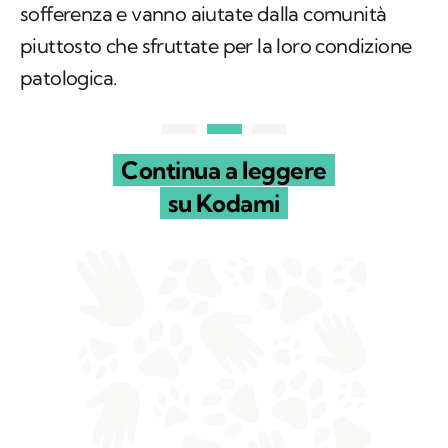
Continua a leggere
su Kodami