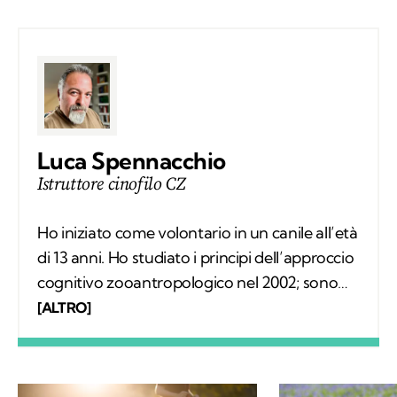
Luca Spennacchio
Istruttore cinofilo CZ
Ho iniziato come volontario in un canile all’età
di 13 anni. Ho studiato i principi dell’approccio
cognitivo zooantropologico nel 2002; sono
docente presso diverse scuole di formazione
[ALTRO]
e master universitari. Sono autore di diversi
saggi.