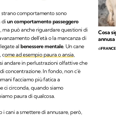
sto strano comportamento sono
a di
un comportamento passeggero
 ma può anche riguardare questioni di
Cosa si
avanzamento dell'età o la mancanza di
annusa
 legate al
benessere mentale
. Un cane
di
FRANCE
, c
ome ad esempio paura o ansia,
si andare in perlustrazioni olfattive che
 di concentrazione. In fondo, non c'è
 umani facciamo più fatica a
e ci circonda, quando siamo
iamo paura di qualcosa.
 i cani a smettere di annusare, però,