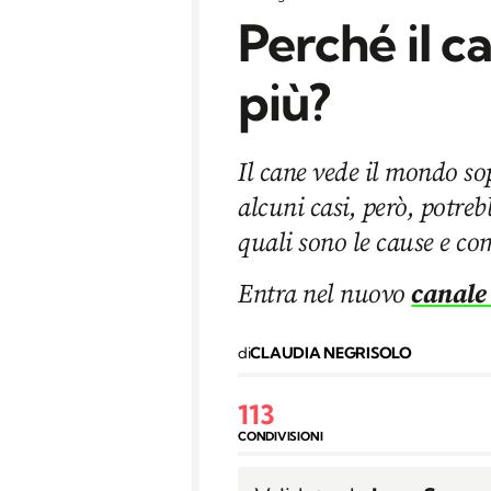
Perché il c
più?
Il cane vede il mondo sop
alcuni casi, però, potre
quali sono le cause e c
Entra nel nuovo
canale
di
CLAUDIA NEGRISOLO
113
CONDIVISIONI