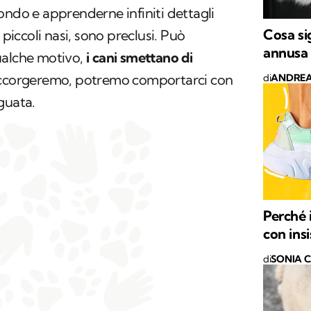
ondo e apprenderne infiniti dettagli
Cosa sig
 piccoli nasi, sono preclusi. Può
annusa
ualche motivo,
i cani smettano di
accorgeremo, potremo comportarci con
di
ANDREA
guata.
Perché 
con ins
di
SONIA 