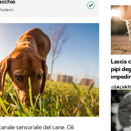
acchio
i Kodami
Lascia c
pipì deg
impedir
di
SALVAT
anale sensoriale del cane. Gli