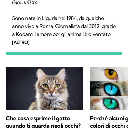
Giornalista
Sono nata in Liguria nel 1984, da qualche
anno vivo a Roma. Giornalista dal 2012, grazie
a Kodami l'amore per gli animali è diventato
un lavoro attraverso cui provo a fare la
[ALTRO]
differenza. A ricordarmelo anche Supplì, il
gatto con cui condivido la vita. Nel tempo
libero tanti libri, qualche viaggio e una
continua scoperta di ciò che mi circonda.
Che cosa esprime il gatto
Perché alcuni 
quando ti guarda negli occhi?
colori di occhi 