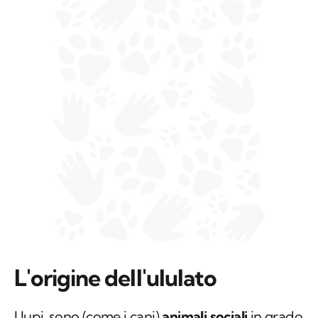
L'origine dell'ululato
I
lupi
sono (come i cani)
animali sociali
in grado