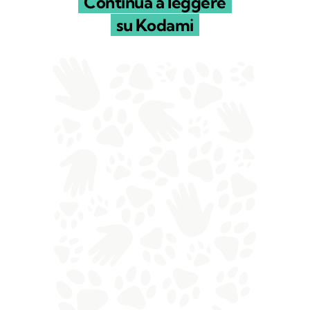
Continua a leggere
su Kodami