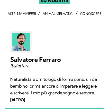
su Kodami
/
/
ALTRI MAMMIFERI
ANIMALI SELVATICI
CONOSCERE
Salvatore Ferraro
Redattore
Naturalista e ornitologo di formazione, sin da
bambino, prima ancora di imparare a leggere
e scrivere, il mio più grande sogno è sempre
stato quello di conoscere tutto sugli animali e
[ALTRO]
il loro comportamento. Col tempo mi sono