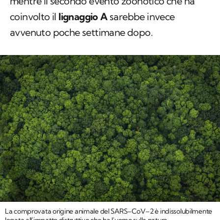
mentre il secondo evento zoonotico che ha
coinvolto il
lignaggio A
sarebbe invece
avvenuto poche settimane dopo.
La comprovata origine animale del SARS–CoV–2 è indissolubilmente
legata all'impatto distruttivo che ha l'uomo sulla natura