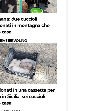
hana: due cuccioli
onati in montagna che
 casa
NEVE IERVOLINO
nati in una cassetta per
 in Sicilia: sei cuccioli
 casa