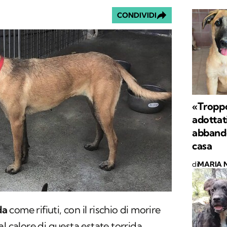
CONDIVIDI
«Troppo
adottati
abbando
casa
di
MARIA 
da
come rifiuti, con il rischio di morire
l calore di questa estate torrida.