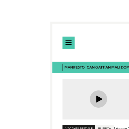
MANIFESTO
CANI
GATTI
ANIMALI DOM
1 Agosto
VACANZA BESTIALE
RUBRICA