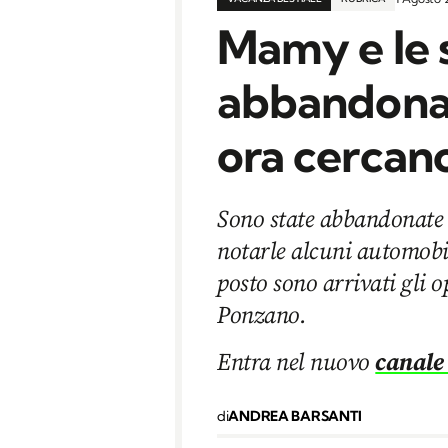
Mamy e le 
abbandonat
ora cercan
Sono state abbandonate s
notarle alcuni automobil
posto sono arrivati gli o
Ponzano.
Entra nel nuovo
canale
di
ANDREA BARSANTI