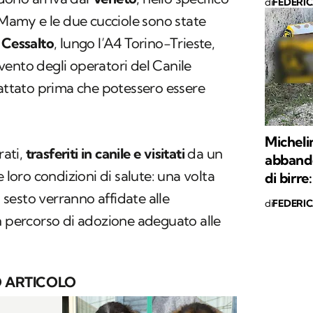
di
FEDERI
. Mamy e le due cucciole sono state
 Cessalto
, lungo l’A4 Torino-Trieste,
ento degli operatori del Canile
cattato prima che potessero essere
Michelin
rati,
trasferiti in canile e visitati
da un
abbando
e loro condizioni di salute: una volta
di birr
sesto verranno affidate alle
di
FEDERI
n percorso di adozione adeguato alle
 ARTICOLO