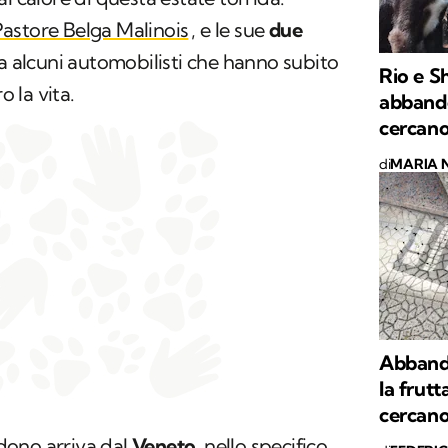
astore Belga Malinois
, e le sue
due
a alcuni automobilisti che hanno subito
Rio e S
o la vita.
abband
cercano
di
MARIA 
Abbando
la frutta
cercano
dono arriva dal
Veneto
, nello specifico