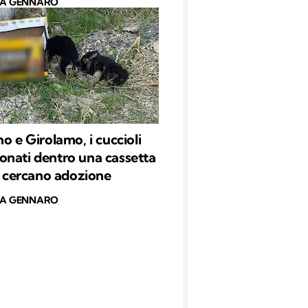
CA GENNARO
o e Girolamo, i cuccioli
nati dentro una cassetta
e: cercano adozione
CA GENNARO