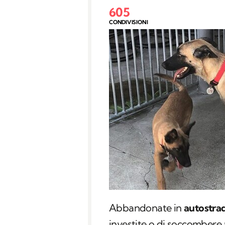
605
CONDIVISIONI
Abbandonate in
autostra
investite o di soccombere a