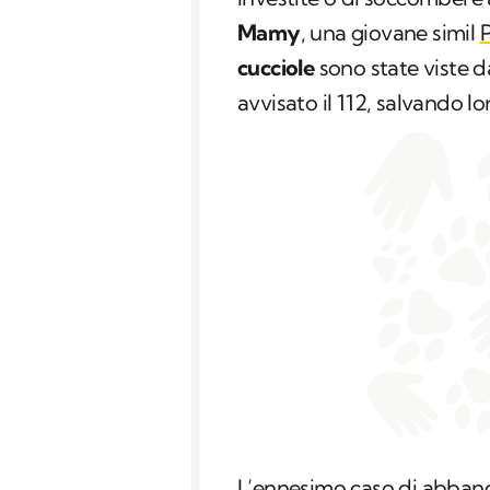
Mamy
, una giovane simil
P
cucciole
sono state viste d
avvisato il 112, salvando lor
L’ennesimo caso di abban