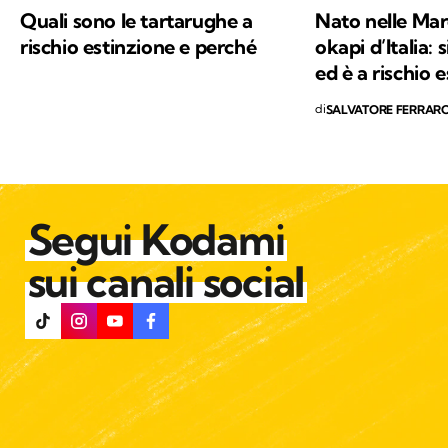
provando a comunicare e a trasmettere i
valori in cui credo e per i quali combatto ogni
Quali sono le tartarughe a
Nato nelle Mar
giorno: la conservazione della natura e la
rischio estinzione e perché
okapi d’Italia: 
salvaguardia del nostro Pianeta e di chiunque
ed è a rischio 
vi abiti.
di
SALVATORE FERRAR
Segui Kodami
sui canali social