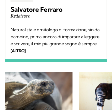
Salvatore Ferraro
Redattore
Naturalista e ornitologo di formazione, sin da
bambino, prima ancora di imparare a leggere
e scrivere, il mio più grande sogno è sempre
stato quello di conoscere tutto sugli animali e
[ALTRO]
il loro comportamento. Col tempo mi sono
specializzato nello studio degli uccelli sul
campo e, parallelamente, nell'educazione
ambientale. Alla base del mio interesse per le
scienze naturali, oltre a una profonda e
sincera vocazione, c'è la voglia di mettere a
disposizione quello che ho imparato,