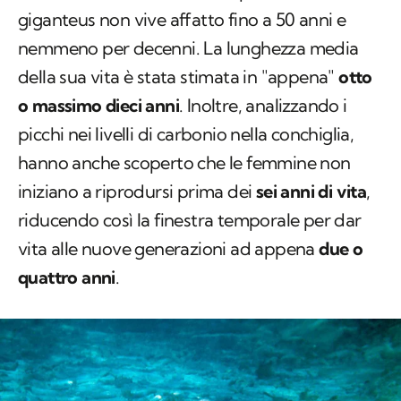
Dai risultati è emerso che
Triplofusus
giganteus
non vive affatto fino a 50 anni e
nemmeno per decenni. La lunghezza media
della sua vita è stata stimata in "appena"
otto
o massimo dieci anni
. Inoltre, analizzando i
picchi nei livelli di carbonio nella conchiglia,
hanno anche scoperto che le femmine non
iniziano a riprodursi prima dei
sei anni di vita
,
riducendo così la finestra temporale per dar
vita alle nuove generazioni ad appena
due o
quattro anni
.