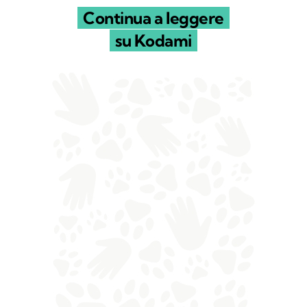
Continua a leggere
su Kodami