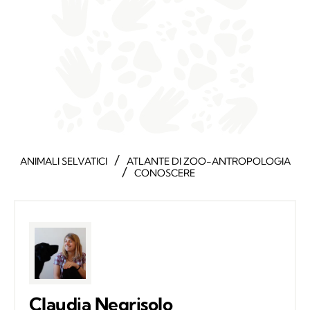
/
ANIMALI SELVATICI
ATLANTE DI ZOO-ANTROPOLOGIA
/
CONOSCERE
Claudia Negrisolo
Educatrice cinofila
Il mio habitat è la montagna. Sono nata in