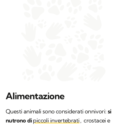
Alimentazione
Questi animali sono considerati onnivori:
si
nutrono di
piccoli invertebrati
,
crostacei e
molluschi di laguna, ma ingeriscono anche
plancton e alghe. In caso l'
habitat
ne sia
fornito, possono nutrirsi inoltre di granchi o di