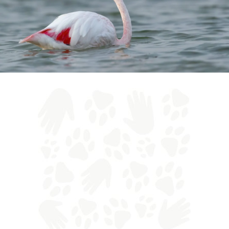
Il
fenicottero rosa
(
Phoenicopterus roseus
) è