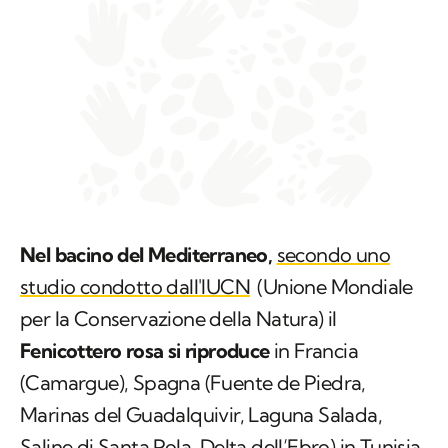
Nel bacino del Mediterraneo,
secondo uno
studio condotto dall'IUCN
(Unione Mondiale
per la Conservazione della Natura) il
Fenicottero rosa si riproduce
in Francia
(
Camargue
), Spagna (
Fuente de Piedra,
Marinas del Guadalquivir, Laguna Salada,
Saline di Santa Pola, Delta dell’Ebro) in Tunisia
e in Italia (stagno di Molentargius dal 1993,
stagno di Santa Gilla, Laguna di Orbetello), ma